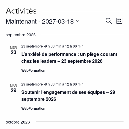
Activités
Maintenant
 - 
2027-03-18
Activité
év
Recherche
Liste
Vie
Search
Choisir
septembre 2026
Nav
la
and
date.
Views
23 septembre -9 h 00 min
à
12 h 00 min
MER
23
L’anxiété de performance : un piège courant
Navigat
chez les leaders – 23 septembre 2026
WebFormation
29 septembre -8 h 30 min
à
12 h 00 min
MAR
29
Soutenir l’engagement de ses équipes – 29
septembre 2026
WebFormation
octobre 2026