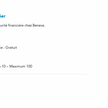
ier
urité financière chez Beneva.
e : Gratuit
m 10 – Maximum 100