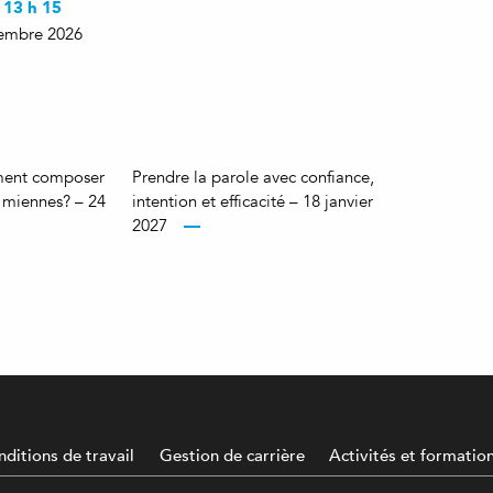
 13 h 15
ovembre 2026
mment composer
Prendre la parole avec confiance,
s miennes? – 24
intention et efficacité – 18 janvier
2027
ditions de travail
Gestion de carrière
Activités et formatio