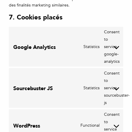
des finalités marketing similaires.
7. Cookies placés
Consent
to
Google Analytics
Statistics
service
google-
analytics
Consent
to
Sourcebuster JS
Statistics
service
sourcebuster-
js
Consent
to
WordPress
Functional
service