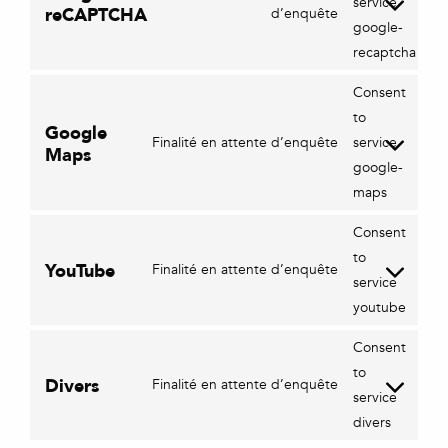
service
reCAPTCHA
d’enquête
google-
recaptcha
Consent
to
Google
Finalité en attente d’enquête
service
Maps
google-
maps
Consent
to
YouTube
Finalité en attente d’enquête
service
youtube
Consent
to
Divers
Finalité en attente d’enquête
service
divers