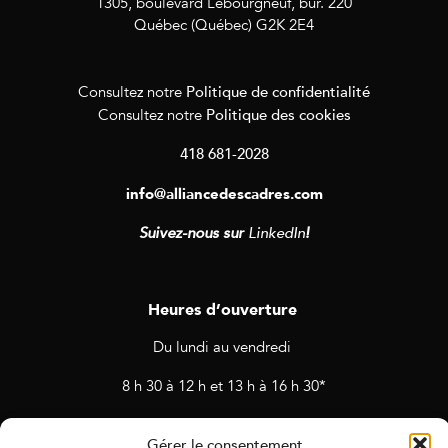
1305, boulevard Lebourgneuf, bur. 220
Québec (Québec) G2K 2E4
Politique de confidentialité
Consultez notre
Politique des cookies
Consultez notre
418 681-2028
info@alliancedescadres.com
Suivez-nous sur
LinkedIn
!
Heures d’ouverture
Du lundi au vendredi
8 h 30 à 12 h et 13 h à 16 h 30*
* Horaires sujets à changement en cas de rendez-vous et
Gérer le consentement