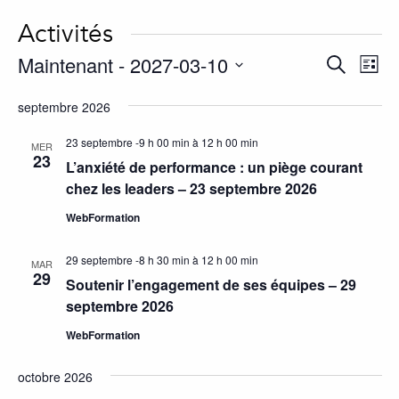
Activités
Maintenant
 - 
2027-03-10
Activité
év
Recherche
Liste
Vie
Search
Choisir
septembre 2026
Nav
la
and
date.
Views
23 septembre -9 h 00 min
à
12 h 00 min
MER
23
L’anxiété de performance : un piège courant
Navigat
chez les leaders – 23 septembre 2026
WebFormation
29 septembre -8 h 30 min
à
12 h 00 min
MAR
29
Soutenir l’engagement de ses équipes – 29
septembre 2026
WebFormation
octobre 2026