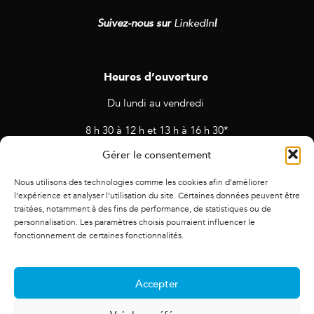
Suivez-nous sur
LinkedIn
!
Heures d’ouverture
Du lundi au vendredi
8 h 30 à 12 h et 13 h à 16 h 30*
Gérer le consentement
* Horaires sujets à changement en cas de rendez-vous et
d’activités prévues.
Nous utilisons des technologies comme les cookies afin d’améliorer
l’expérience et analyser l’utilisation du site. Certaines données peuvent être
traitées, notamment à des fins de performance, de statistiques ou de
personnalisation. Les paramètres choisis pourraient influencer le
fonctionnement de certaines fonctionnalités.
Accepter