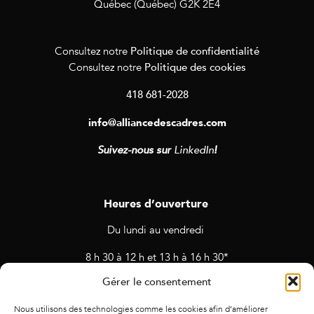
Québec (Québec) G2K 2E4
Politique de confidentialité
Consultez notre
Politique des cookies
Consultez notre
418 681-2028
info@alliancedescadres.com
Suivez-nous sur
LinkedIn
!
Heures d’ouverture
Du lundi au vendredi
8 h 30 à 12 h et 13 h à 16 h 30*
Gérer le consentement
* Horaires sujets à changement en cas de rendez-vous et
d’activités prévues.
Nous utilisons des technologies comme les cookies afin d’améliorer