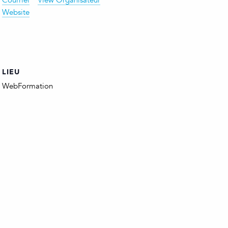
Courriel
View Organisateur
Website
LIEU
WebFormation