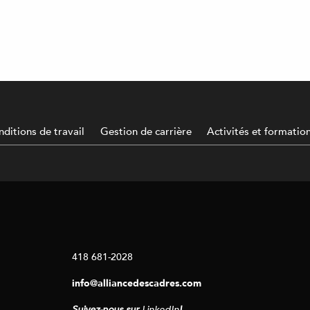
ditions de travail
Gestion de carrière
Activités et formatio
418 681-2028
info@alliancedescadres.com
Suivez-nous sur
LinkedIn
!