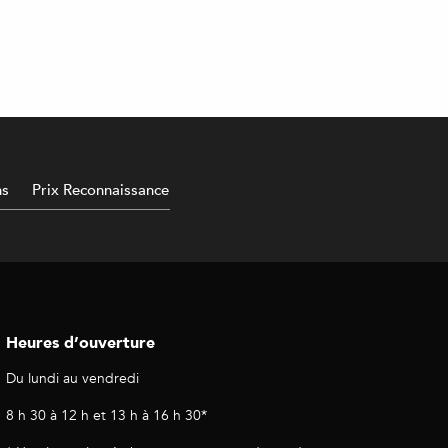
ns
Prix Reconnaissance
Heures d’ouverture
Du lundi au vendredi
8 h 30 à 12 h et 13 h à 16 h 30*