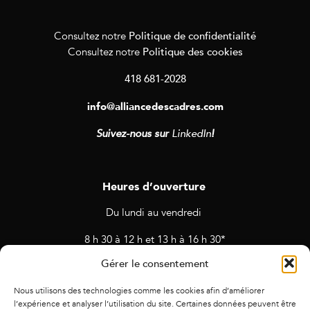
Politique de confidentialité
Consultez notre
Politique des cookies
Consultez notre
418 681-2028
info@alliancedescadres.com
Suivez-nous sur
LinkedIn
!
Heures d’ouverture
Du lundi au vendredi
8 h 30 à 12 h et 13 h à 16 h 30*
Gérer le consentement
* Horaires sujets à changement en cas de rendez-vous et
d’activités prévues.
Nous utilisons des technologies comme les cookies afin d’améliorer
l’expérience et analyser l’utilisation du site. Certaines données peuvent être