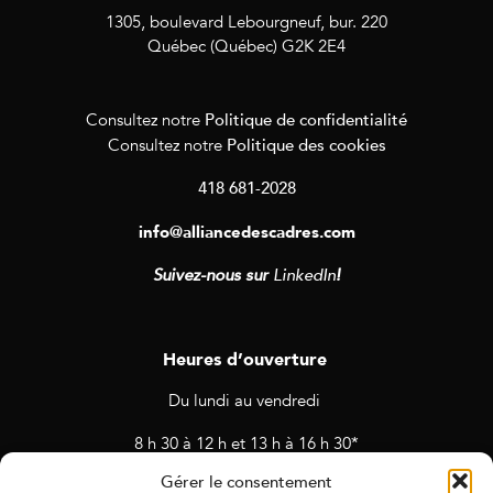
1305, boulevard Lebourgneuf, bur. 220
Québec (Québec) G2K 2E4
Politique de confidentialité
Consultez notre
Politique des cookies
Consultez notre
418 681-2028
info@alliancedescadres.com
Suivez-nous sur
LinkedIn
!
Heures d’ouverture
Du lundi au vendredi
8 h 30 à 12 h et 13 h à 16 h 30*
Gérer le consentement
* Horaires sujets à changement en cas de rendez-vous et