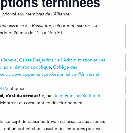
iptions terminées
 priorité aux membres de l’Alliance.
nnaissance » : Réseauter, célébrer et inspirer
au
dredi 26 mai de 11 h à 15 h 30.
 (
Beneva
,
Caisse Desjardins de l’Administration et des
 d’administration publique
,
Collège des
ice du développement professionnel de l’Université
2023
et dîner
ail, c’est du sérieux!
», par
Jean-François Bertholet
,
 Montréal et consultant en développement
, le concept de plaisir au travail est associé aux aspects
ui ont un potentiel de susciter des émotions positives