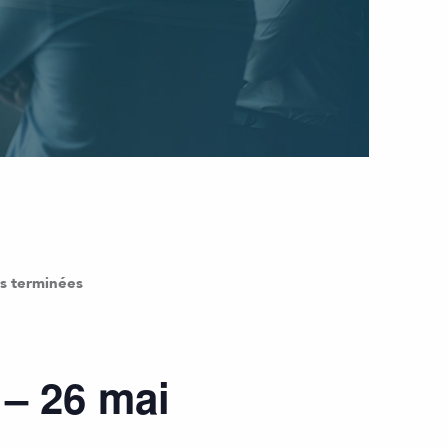
ns terminées
– 26 mai