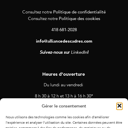
Politique de confidentialité
Consultez notre
Politique des cookies
Consultez notre
418 681-2028
info@alliancedescadres.com
Suivez-nous sur
LinkedIn
!
Heures d’ouverture
Du lundi au vendredi
8 h 30 à 12 h et 13 h à 16 h 30*
Gérer le consentement
* Horaires sujets à changement en cas de rendez-vous et
d’activités prévues.
Nous utilisons des technologies comme les cookies afin d’améliorer
l’expérience et analyser l’utilisation du site. Certaines données peuvent être