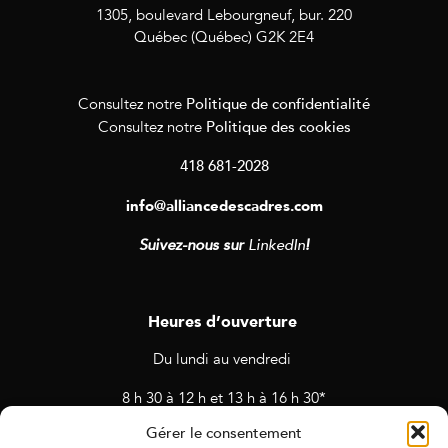
1305, boulevard Lebourgneuf, bur. 220
Québec (Québec) G2K 2E4
Politique de confidentialité
Consultez notre
Politique des cookies
Consultez notre
418 681-2028
info@alliancedescadres.com
Suivez-nous sur
LinkedIn
!
Heures d’ouverture
Du lundi au vendredi
8 h 30 à 12 h et 13 h à 16 h 30*
Gérer le consentement
* Horaires sujets à changement en cas de rendez-vous et