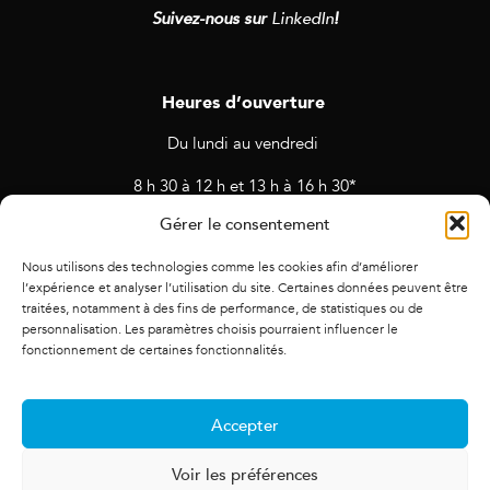
Suivez-nous sur
LinkedIn
!
Heures d’ouverture
Du lundi au vendredi
8 h 30 à 12 h et 13 h à 16 h 30*
Gérer le consentement
* Horaires sujets à changement en cas de rendez-vous et
d’activités prévues.
Nous utilisons des technologies comme les cookies afin d’améliorer
l’expérience et analyser l’utilisation du site. Certaines données peuvent être
traitées, notamment à des fins de performance, de statistiques ou de
personnalisation. Les paramètres choisis pourraient influencer le
fonctionnement de certaines fonctionnalités.
Accepter
Voir les préférences