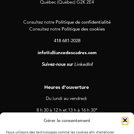
Québec (Québec) G2K 2E4
Politique de confidentialité
Consultez notre
Politique des cookies
Consultez notre
418 681-2028
info@alliancedescadres.com
Suivez-nous sur
LinkedIn
!
Heures d’ouverture
Du lundi au vendredi
8 h 30 à 12 h et 13 h à 16 h 30*
Gérer le consentement
* Horaires sujets à changement en cas de rendez-vous et
d’activités prévues.
Nous utilisons des technologies comme les cookies afin d’améliorer