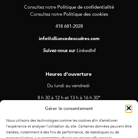
Politique de confidentialité
Consultez notre
Politique des cookies
Consultez notre
418 681-2028
info@alliancedescadres.com
Suivez-nous sur
LinkedIn
!
Heures d’ouverture
Du lundi au vendredi
8 h 30 à 12 h et 13 h à 16 h 30*
Gérer le consentement
* Horaires sujets à changement en cas de rendez-vous et
d’activités prévues.
Nous utilisons des technologies comme les cookies afin d’améliorer
l’expérience et analyser l’utilisation du site. Certaines données peuvent être
traitées, notamment à des fins de performance, de statistiques ou de