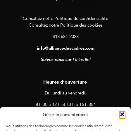
Politique de confidentialité
Consultez notre
Politique des cookies
Consultez notre
418 681-2028
info@alliancedescadres.com
Suivez-nous sur
LinkedIn
!
Heures d’ouverture
Du lundi au vendredi
8 h 30 à 12 h et 13 h à 16 h 30*
Gérer le consentement
* Horaires sujets à changement en cas de rendez-vous et
d’activités prévues.
Nous utilisons des technologies comme les cookies afin d’améliorer