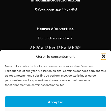
info@alliancedescadres.com
Suivez-nous sur
LinkedIn
!
Heures d’ouverture
Du lundi au vendredi
8 h 30 à 12 h et 13 h à 16 h 30*
Gérer le consentement
* Horaires sujets à changement en cas de rendez-vous et
d’activités prévues.
Nous utilisons des technologies comme les cookies afin d’améliorer
l’expérience et analyser l’utilisation du site. Certaines données peuvent être
traitées, notamment à des fins de performance, de statistiques ou de
personnalisation. Les paramètres choisis pourraient influencer le
fonctionnement de certaines fonctionnalités.
Accepter