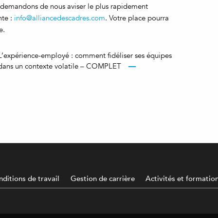
 demandons de nous aviser le plus rapidement
nte :
info@alliancedescadres.com
. Votre place pourra
e.
L’expérience-employé : comment fidéliser ses équipes
dans un contexte volatile – COMPLET
ditions de travail
Gestion de carrière
Activités et formatio