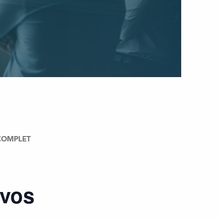
– COMPLET
 vos