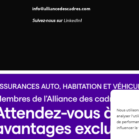
info@alliancedescadres.com
Suivez-nous sur
LinkedIn
!
Nous utilison
analyser l’ut
de performanc
influencer le