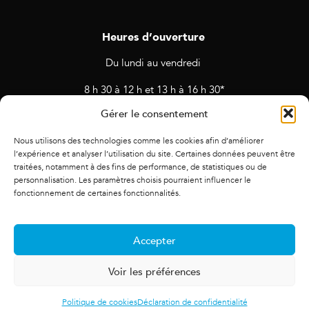
Heures d’ouverture
Du lundi au vendredi
8 h 30 à 12 h et 13 h à 16 h 30*
Gérer le consentement
* Horaires sujets à changement en cas de rendez-vous et
d’activités prévues.
Nous utilisons des technologies comme les cookies afin d’améliorer
l’expérience et analyser l’utilisation du site. Certaines données peuvent être
traitées, notamment à des fins de performance, de statistiques ou de
personnalisation. Les paramètres choisis pourraient influencer le
fonctionnement de certaines fonctionnalités.
Accepter
Voir les préférences
© 2021 Alliance des cadres. Tous droits
Politique de cookies
Déclaration de confidentialité
réservés.