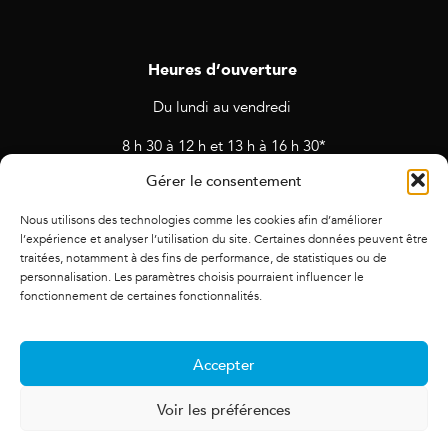
Heures d’ouverture
Du lundi au vendredi
8 h 30 à 12 h et 13 h à 16 h 30*
Gérer le consentement
* Horaires sujets à changement en cas de rendez-vous et
d’activités prévues.
Nous utilisons des technologies comme les cookies afin d’améliorer
l’expérience et analyser l’utilisation du site. Certaines données peuvent être
traitées, notamment à des fins de performance, de statistiques ou de
personnalisation. Les paramètres choisis pourraient influencer le
fonctionnement de certaines fonctionnalités.
Accepter
Voir les préférences
© 2021 Alliance des cadres. Tous droits