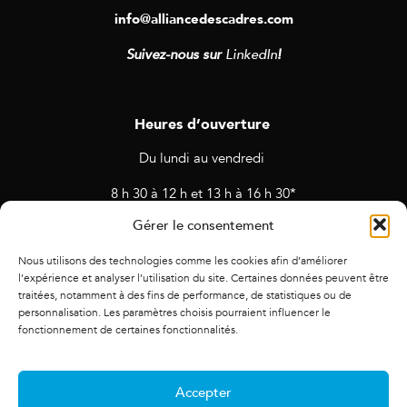
info@alliancedescadres.com
Suivez-nous sur
LinkedIn
!
Heures d’ouverture
Du lundi au vendredi
8 h 30 à 12 h et 13 h à 16 h 30*
Gérer le consentement
* Horaires sujets à changement en cas de rendez-vous et
d’activités prévues.
Nous utilisons des technologies comme les cookies afin d’améliorer
l’expérience et analyser l’utilisation du site. Certaines données peuvent être
traitées, notamment à des fins de performance, de statistiques ou de
personnalisation. Les paramètres choisis pourraient influencer le
fonctionnement de certaines fonctionnalités.
Accepter