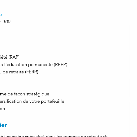
a
m 100
iété (RAP)
à l’éducation permanente (REEP)
u de retraite (FERR)
me de façon stratégique
rsification de votre portefeuille
ion
ier
té financière spécialisé dans les régimes de retraite du