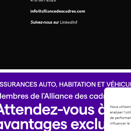
info@alliancedescadres.com
Suivez-nous sur
LinkedIn
!
Nous utilison
analyser l’ut
de performanc
influencer le