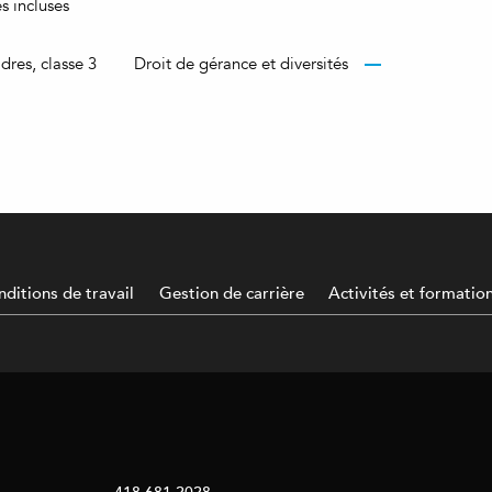
s incluses
dres, classe 3
Droit de gérance et diversités
ditions de travail
Gestion de carrière
Activités et formatio
418 681-2028