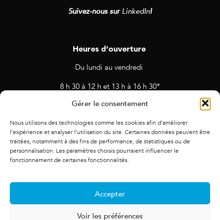
Suivez-nous sur
LinkedIn
!
Heures d’ouverture
Du lundi au vendredi
8 h 30 à 12 h et 13 h à 16 h 30*
Gérer le consentement
* Horaires sujets à changement en cas de rendez-vous et
d’activités prévues.
Nous utilisons des technologies comme les cookies afin d’améliorer
l’expérience et analyser l’utilisation du site. Certaines données peuvent être
traitées, notamment à des fins de performance, de statistiques ou de
personnalisation. Les paramètres choisis pourraient influencer le
fonctionnement de certaines fonctionnalités.
Accepter
Voir les préférences