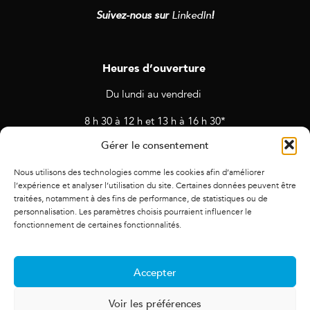
Suivez-nous sur
LinkedIn
!
Heures d’ouverture
Du lundi au vendredi
8 h 30 à 12 h et 13 h à 16 h 30*
Gérer le consentement
* Horaires sujets à changement en cas de rendez-vous et
d’activités prévues.
Nous utilisons des technologies comme les cookies afin d’améliorer
l’expérience et analyser l’utilisation du site. Certaines données peuvent être
traitées, notamment à des fins de performance, de statistiques ou de
personnalisation. Les paramètres choisis pourraient influencer le
fonctionnement de certaines fonctionnalités.
Accepter
Voir les préférences