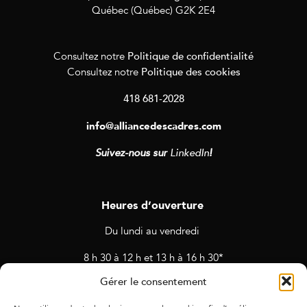
Québec (Québec) G2K 2E4
Politique de confidentialité
Consultez notre
Politique des cookies
Consultez notre
418 681-2028
info@alliancedescadres.com
Suivez-nous sur
LinkedIn
!
Heures d’ouverture
Du lundi au vendredi
8 h 30 à 12 h et 13 h à 16 h 30*
Gérer le consentement
* Horaires sujets à changement en cas de rendez-vous et
d’activités prévues.