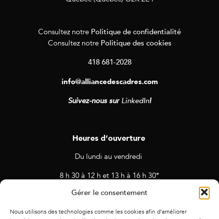
Politique de confidentialité
Consultez notre
Politique des cookies
Consultez notre
418 681-2028
info@alliancedescadres.com
Suivez-nous sur
LinkedIn
!
Heures d’ouverture
Du lundi au vendredi
8 h 30 à 12 h et 13 h à 16 h 30*
Gérer le consentement
* Horaires sujets à changement en cas de rendez-vous et
d’activités prévues.
Nous utilisons des technologies comme les cookies afin d’améliorer