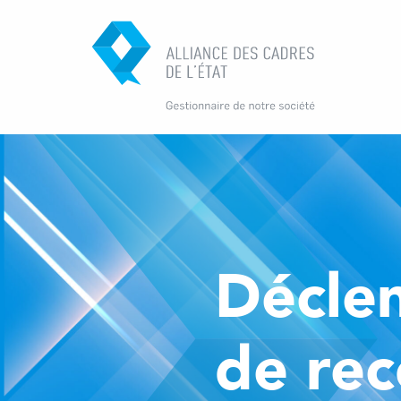
Décle
de rec