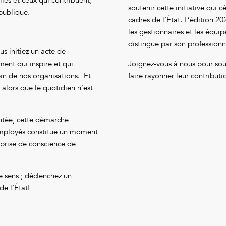
soutenir cette initiative qui 
 publique.
cadres de l’État. L’édition 20
les gestionnaires et les équi
distingue par son profession
s initiez un acte de
ent qui inspire et qui
Joignez-vous à nous pour soul
ein de nos organisations. Et
faire rayonner leur contribut
 alors que le quotidien n’est
entée, cette démarche
s employés constitue un moment
 prise de conscience de
e sens ; déclenchez un
e l’État!