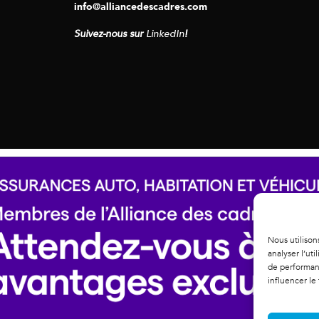
info@alliancedescadres.com
Suivez-nous sur
LinkedIn
!
Nous utilison
analyser l’ut
de performanc
influencer le