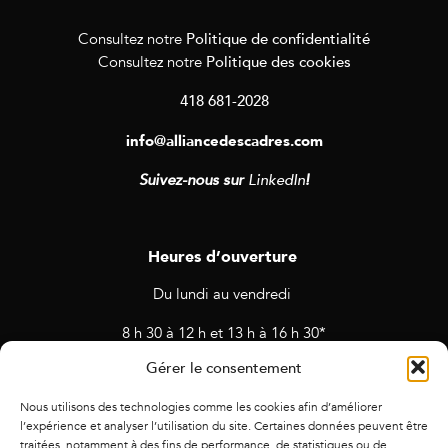
Politique de confidentialité
Consultez notre
Politique des cookies
Consultez notre
418 681-2028
info@alliancedescadres.com
Suivez-nous sur
LinkedIn
!
Heures d’ouverture
Du lundi au vendredi
8 h 30 à 12 h et 13 h à 16 h 30*
Gérer le consentement
* Horaires sujets à changement en cas de rendez-vous et
d’activités prévues.
Nous utilisons des technologies comme les cookies afin d’améliorer
l’expérience et analyser l’utilisation du site. Certaines données peuvent être
traitées, notamment à des fins de performance, de statistiques ou de