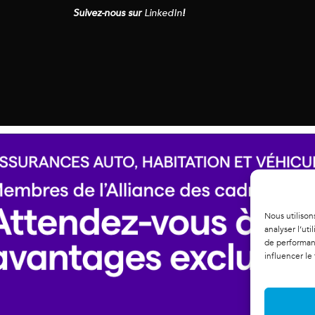
Suivez-nous sur
LinkedIn
!
Nous utilison
analyser l’ut
de performanc
influencer le