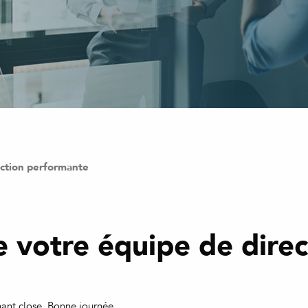
ction performante
otre équipe de direc
nant close. Bonne journée