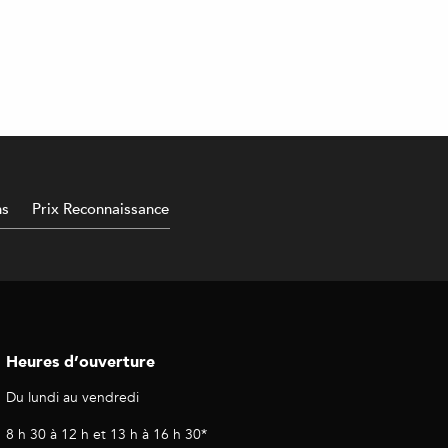
ns
Prix Reconnaissance
Heures d’ouverture
Du lundi au vendredi
8 h 30 à 12 h et 13 h à 16 h 30*