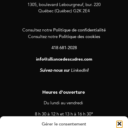
1305, boulevard Lebourgneuf, bur. 220
Québec (Québec) G2K 2E4
Politique de confidentialité
Consultez notre
Politique des cookies
Consultez notre
418 681-2028
info@alliancedescadres.com
Suivez-nous sur
LinkedIn
!
Heures d’ouverture
Du lundi au vendredi
8 h 30 à 12 h et 13 h à 16 h 30*
Gérer le consentement
* Horaires sujets à changement en cas de rendez-vous et