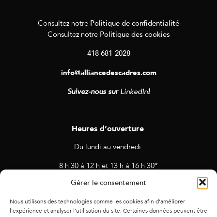
Politique de confidentialité
Consultez notre
Politique des cookies
Consultez notre
418 681-2028
info@alliancedescadres.com
Suivez-nous sur
LinkedIn
!
Heures d’ouverture
Du lundi au vendredi
8 h 30 à 12 h et 13 h à 16 h 30*
Gérer le consentement
* Horaires sujets à changement en cas de rendez-vous et
d’activités prévues.
Nous utilisons des technologies comme les cookies afin d’améliorer
l’expérience et analyser l’utilisation du site. Certaines données peuvent être