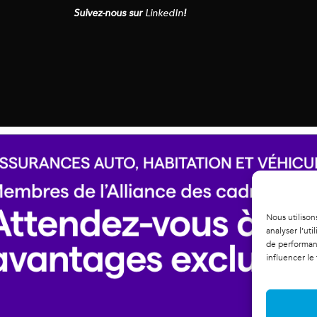
Suivez-nous sur
LinkedIn
!
Nous utilison
analyser l’ut
de performanc
influencer le