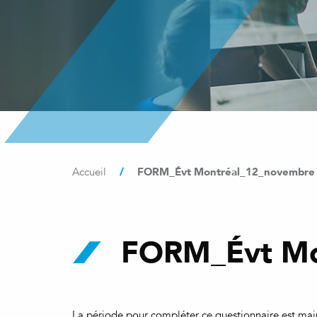
/
FORM_Évt Montréal_12_novembre
Accueil
FORM_Évt Mo
La période pour compléter ce questionnaire est main