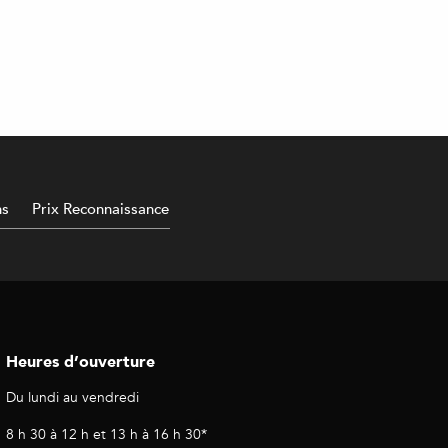
ns
Prix Reconnaissance
Heures d’ouverture
Du lundi au vendredi
8 h 30 à 12 h et 13 h à 16 h 30*