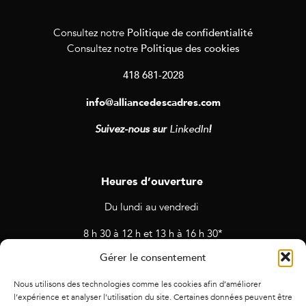
Politique de confidentialité
Consultez notre
Politique des cookies
Consultez notre
418 681-2028
info@alliancedescadres.com
Suivez-nous sur
LinkedIn
!
Heures d’ouverture
Du lundi au vendredi
8 h 30 à 12 h et 13 h à 16 h 30*
Gérer le consentement
* Horaires sujets à changement en cas de rendez-vous et
d’activités prévues.
Nous utilisons des technologies comme les cookies afin d’améliorer
l’expérience et analyser l’utilisation du site. Certaines données peuvent être