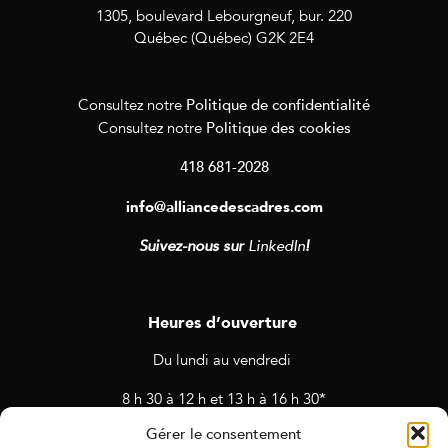
1305, boulevard Lebourgneuf, bur. 220
Québec (Québec) G2K 2E4
Politique de confidentialité
Consultez notre
Politique des cookies
Consultez notre
418 681-2028
info@alliancedescadres.com
Suivez-nous sur
LinkedIn
!
Heures d’ouverture
Du lundi au vendredi
8 h 30 à 12 h et 13 h à 16 h 30*
Gérer le consentement
* Horaires sujets à changement en cas de rendez-vous et