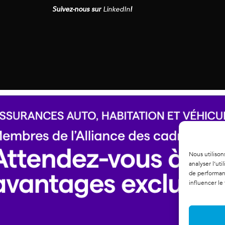
Suivez-nous sur
LinkedIn
!
Nous utilison
analyser l’ut
de performanc
influencer le