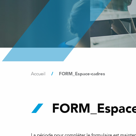
/
FORM_Espace-cadres
Accueil
FORM_Espace
La période pour compléter le formulaire est mainten