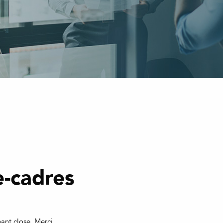
-cadres
ant close. Merci.