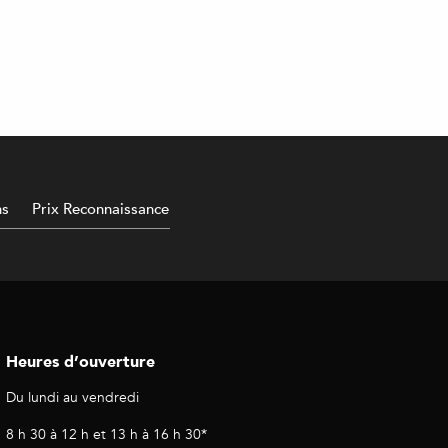
ns
Prix Reconnaissance
Heures d’ouverture
Du lundi au vendredi
8 h 30 à 12 h et 13 h à 16 h 30*