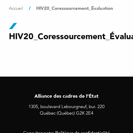
/
HIV20_Coressourcement_Évaluation
Accueil
HIV20_Coressourcement_Évalua
Alliance des cadres de l’État
1305, boulevard Lebourgneuf, bur. 220
Québec (Québec) G2K 2E4
Politique de confidentialité