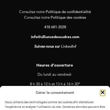
Politique de confidentialité
Consultez notre
Politique des cookies
Consultez notre
418 681-2028
info@alliancedescadres.com
Suivez-nous sur
LinkedIn
!
Heures d’ouverture
Du lundi au vendredi
8 h 30 à 12 h et 13 h à 16 h 30*
Gérer le consentement
* Horaires sujets à changement en cas de rendez-vous et
d’activités prévues.
Nous utilisons des technologies comme les cookies afin d’améliorer
l’expérience et analyser l’utilisation du site. Certaines données peuvent être