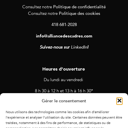
Politique de confidentialité
Consultez notre
Politique des cookies
Consultez notre
418 681-2028
info@alliancedescadres.com
Suivez-nous sur
LinkedIn
!
Heures d’ouverture
Du lundi au vendredi
8 h 30 à 12 h et 13 h à 16 h 30*
Gérer le consentement
* Horaires sujets à changement en cas de rendez-vous et
d’activités prévues.
Nous utilisons des technologies comme les cookies afin d’améliorer
l’expérience et analyser l’utilisation du site. Certaines données peuvent être
traitées, notamment à des fins de performance, de statistiques ou de