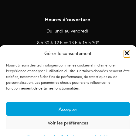
Heures d’ouverture
Du lundi au vendredi
8 h 30 à 12 h et 13 h à 16 h 30*
Gérer le consentement
* Horaires sujets à changement en cas de rendez-vous et
d’activités prévues.
Nous utilisons des technologies comme les cookies afin d’améliorer
l’expérience et analyser l’utilisation du site. Certaines données peuvent être
traitées, notamment à des fins de performance, de statistiques ou de
personnalisation. Les paramètres choisis pourraient influencer le
fonctionnement de certaines fonctionnalités.
Accepter
Voir les préférences
© 2021 Alliance des cadres. Tous droits