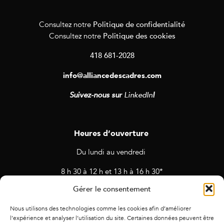
Politique de confidentialité
Consultez notre
Politique des cookies
Consultez notre
418 681-2028
info@alliancedescadres.com
Suivez-nous sur
LinkedIn
!
Heures d’ouverture
Du lundi au vendredi
8 h 30 à 12 h et 13 h à 16 h 30*
Gérer le consentement
* Horaires sujets à changement en cas de rendez-vous et
d’activités prévues.
Nous utilisons des technologies comme les cookies afin d’améliorer
l’expérience et analyser l’utilisation du site. Certaines données peuvent être