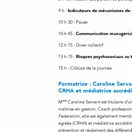
Indicateurs de mécanismes de d
9 h :
10 h 30 : Pause
Communication managériale 
10 h 45 :
12 h 15 : Diner collectif
Risques psychosociaux au tr
13 h 15 :
15 h : Clôture de la journée
Formatrice : Caroline Serva
CRHA et médiatrice accréd
me
M
Caroline Servant est titulaire d’
maîtrise en gestion. Coach professionn
Federation
, elle est également membr
agréés (CRHA) et médiatrice accrédité
prévention et règlement des différend