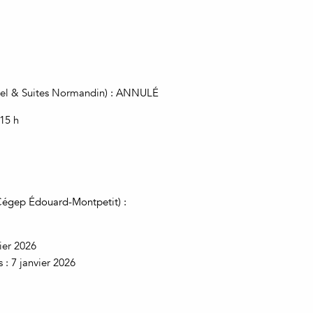
el & Suites Normandin)
: ANNULÉ
15 h
(Cégep Édouard-Montpetit) :
vier 2026
s : 7 janvier 2026