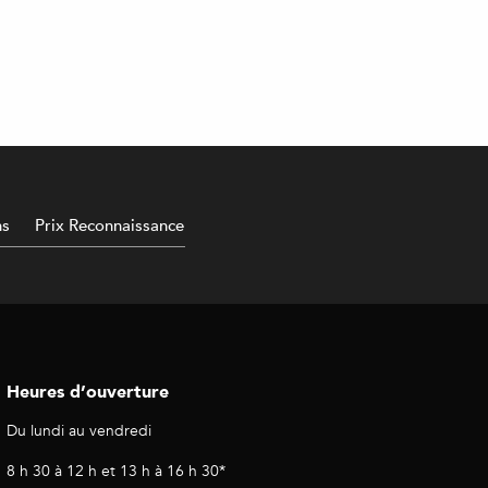
ns
Prix Reconnaissance
Heures d’ouverture
Du lundi au vendredi
8 h 30 à 12 h et 13 h à 16 h 30*