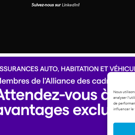
Suivez-nous sur
LinkedIn
!
Nous utilison
analyser l’ut
de performanc
influencer le