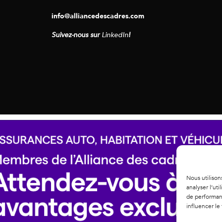
info@alliancedescadres.com
Suivez-nous sur
LinkedIn
!
Nous utilison
analyser l’ut
de performanc
influencer le