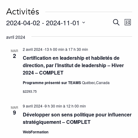
Activités
2024-04-02
 - 
2024-11-01
Activité
év
Recherche
Liste
Vie
Search
Choisir
avril 2024
Nav
la
and
date.
Views
2 avril 2024 -13 h 00 min
à
17 h 30 min
MAR
2
Certification en leadership et habiletés de
Navigat
direction, par l’Institut de leadership – Hiver
2024 – COMPLET
Programme présenté sur TEAMS
Québec,Canada
$2293.75
9 avril 2024 -9 h 30 min
à
12 h 00 min
MAR
9
Développer son sens politique pour influencer
stratégiquement – COMPLET
WebFormation