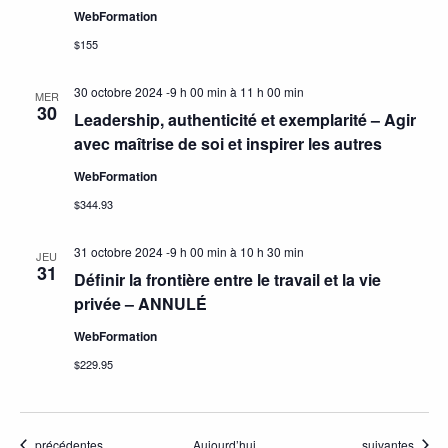
WebFormation
$155
30 octobre 2024 -9 h 00 min
à
11 h 00 min
MER
30
Leadership, authenticité et exemplarité – Agir
avec maîtrise de soi et inspirer les autres
WebFormation
$344.93
31 octobre 2024 -9 h 00 min
à
10 h 30 min
JEU
31
Définir la frontière entre le travail et la vie
privée – ANNULÉ
WebFormation
$229.95
Activités
Activités
précédentes
Aujourd’hui
suivantes